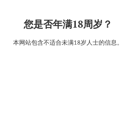
中文
您是否年满18周岁？
科学新闻
本网站包含不适合未满18岁人士的信息。
按时间段
“南方”农业公司与塞瓦斯托波尔国立大学达成定向
培养人才协议
2025年5月26日, 14:03
科学新闻
新闻与媒体
葡萄酒世界新闻
马加拉奇研究所培育出新的抗寒葡萄品种