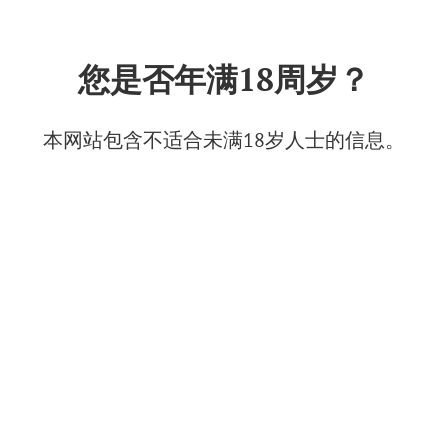
中文
您是否年满18周岁？
西拉：毛茸茸且有鬃毛的葡萄
2025年2月16日
本网站包含不适合未满18岁人士的信息。
© Фото: Шато де Талю
每年的2月16日是国际西拉葡萄日。关于西拉名字的