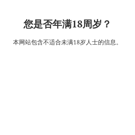
中文
您是否年满18周岁？
第六届全俄酿酒师研讨会吸引了
约250名参与者
本网站包含不适合未满18岁人士的信息。
2025年6月30日
© Фото: Бюро "Винные истории"