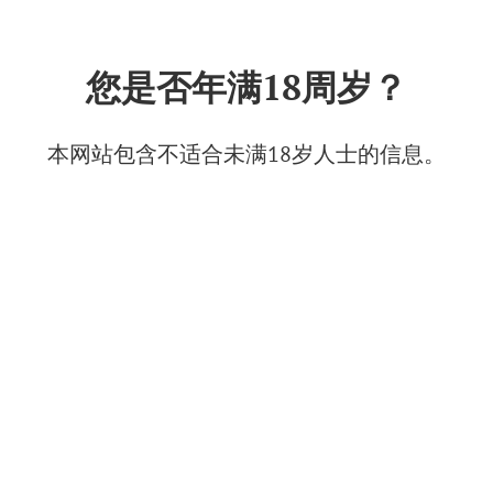
中文
您是否年满18周岁？
塞瓦斯托波尔葡萄园种植项目获
拨款近7.4亿卢布
本网站包含不适合未满18岁人士的信息。
2025年7月1日
© Фото: Золотая Балка