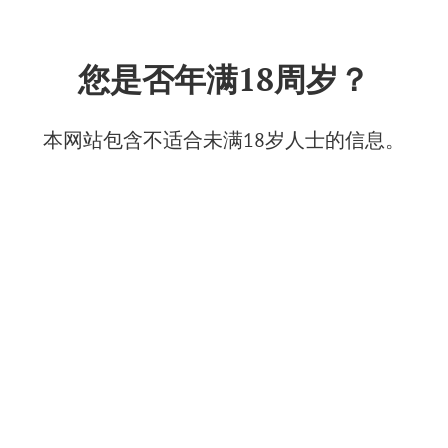
中文
您是否年满18周岁？
Gorynich（莫斯科）
2025年8月5日
本网站包含不适合未满18岁人士的信息。
© Фото: Ресторан "Горыныч"
Gorynich是一场充满火焰与俄罗斯民间传说精神的