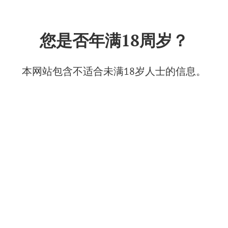
中文
您是否年满18周岁？
《阿伯郎·杜尔索》（Abrau-
Durso）
本网站包含不适合未满18岁人士的信息。
2025年8月13日
© Фото: Абрау-Дюрсо