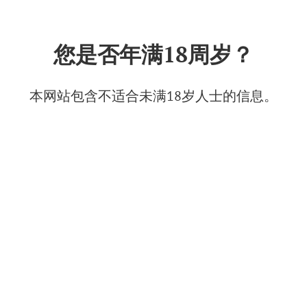
中文
您是否年满18周岁？
Ecolodgia生态露营地（阿伯郎·
杜尔索）
本网站包含不适合未满18岁人士的信息。
2025年8月13日
© Фото: Абрау-Дюрсо