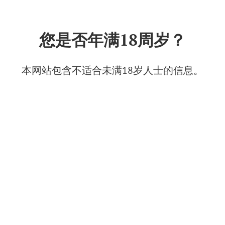
中文
您是否年满18周岁？
Vinoterria（新罗西斯克）
2025年8月20日
本网站包含不适合未满18岁人士的信息。
© Фото: ВиноТЕРРИЯ
美食综合体Vinoterria不仅仅是一家餐厅，而是一个